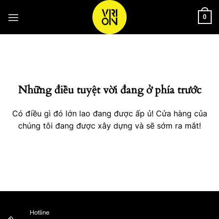
Bỏ
qua
0
nội
Chuyển
dung
đến
phần
nội
Những điều tuyệt vời đang ở phía trước
dung
Có điều gì đó lớn lao đang được ấp ủ! Cửa hàng của
chúng tôi đang được xây dựng và sẽ sớm ra mắt!
Hotline