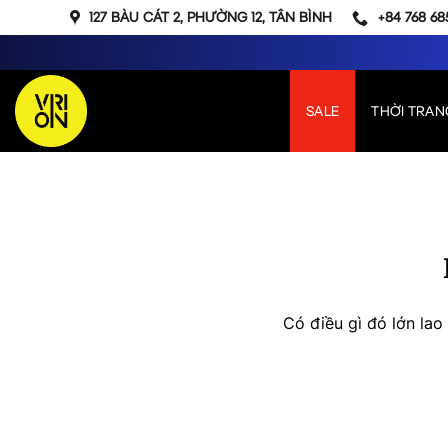
Bỏ
127 BÀU CÁT 2, PHƯỜNG 12, TÂN BÌNH
+84 768 68
qua
nội
dung
SALE
THỜI TRAN
Chuyển
đến
phần
nội
dung
Có điều gì đó lớn la