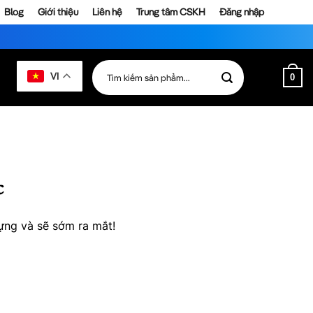
Blog
Giới thiệu
Liên hệ
Trung tâm CSKH
Đăng nhập
Tìm
VI
0
kiếm:
c
ựng và sẽ sớm ra mắt!