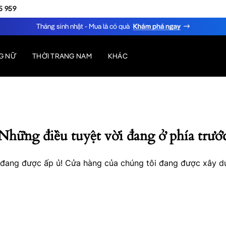
5 959
Tháng sinh nhật - Mua là có quà
G NỮ
THỜI TRANG NAM
KHÁC
Những điều tuyệt vời đang ở phía trướ
o đang được ấp ủ! Cửa hàng của chúng tôi đang được xây d