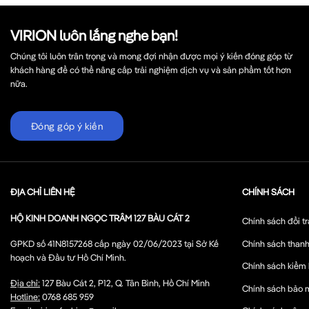
VIRION luôn lắng nghe bạn!
Chúng tôi luôn trân trọng và mong đợi nhận được mọi ý kiến đóng góp từ
khách hàng để có thể nâng cấp trải nghiệm dịch vụ và sản phẩm tốt hơn
nữa.
Đóng góp ý kiến
ĐỊA CHỈ LIÊN HỆ
CHÍNH SÁCH
HỘ KINH DOANH NGỌC TRÂM 127 BÀU CÁT 2
Chính sách đổi tr
Chính sách thanh
GPKD số 41N8157268 cấp ngày 02/06/2023 tại Sở Kế
hoạch và Đầu tư Hồ Chí Minh.
Chính sách kiểm
Địa chỉ:
127 Bàu Cát 2, P12, Q. Tân Bình, Hồ Chí Minh
Chính sách bảo 
Hotline:
0768 685 959