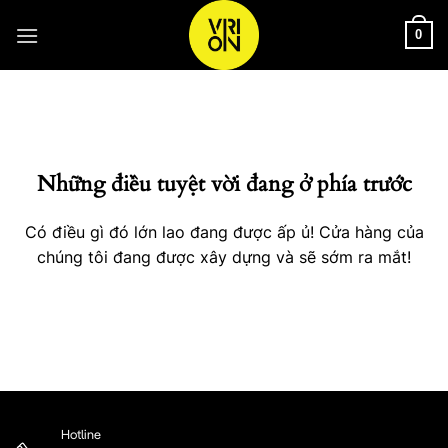
Bỏ
qua
0
nội
Chuyển
dung
đến
phần
nội
Những điều tuyệt vời đang ở phía trước
dung
Có điều gì đó lớn lao đang được ấp ủ! Cửa hàng của
chúng tôi đang được xây dựng và sẽ sớm ra mắt!
Hotline