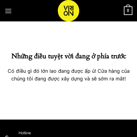
Bỏ
qua
0
nội
Chuyển
dung
đến
phần
nội
Những điều tuyệt vời đang ở phía trước
dung
Có điều gì đó lớn lao đang được ấp ủ! Cửa hàng của
chúng tôi đang được xây dựng và sẽ sớm ra mắt!
Hotline