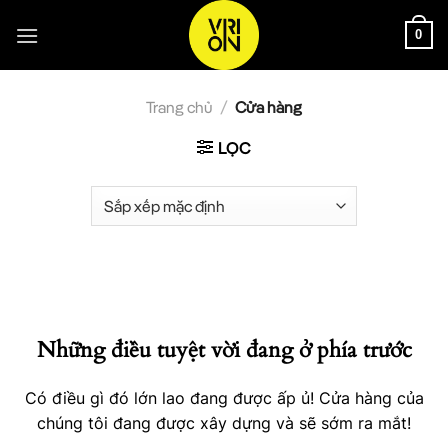
Bỏ
qua
0
nội
dung
Trang chủ
/
Cửa hàng
LỌC
Chuyển
đến
phần
nội
Những điều tuyệt vời đang ở phía trước
dung
Có điều gì đó lớn lao đang được ấp ủ! Cửa hàng của
chúng tôi đang được xây dựng và sẽ sớm ra mắt!