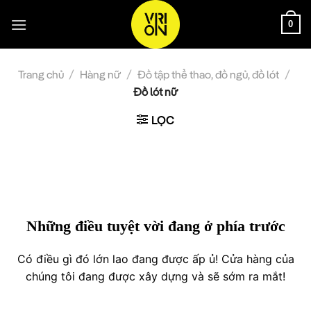
Bỏ
qua
0
nội
dung
Trang chủ
/
Hàng nữ
/
Đồ tập thể thao, đồ ngủ, đồ lót
/
Đồ lót nữ
LỌC
Chuyển
đến
phần
nội
dung
Những điều tuyệt vời đang ở phía trước
Có điều gì đó lớn lao đang được ấp ủ! Cửa hàng của
chúng tôi đang được xây dựng và sẽ sớm ra mắt!