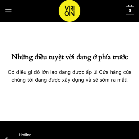
Bỏ
qua
0
nội
Chuyển
dung
đến
phần
nội
Những điều tuyệt vời đang ở phía trước
dung
Có điều gì đó lớn lao đang được ấp ủ! Cửa hàng của
chúng tôi đang được xây dựng và sẽ sớm ra mắt!
Hotline