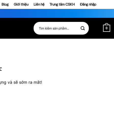
Blog
Giới thiệu
Liên hệ
Trung tâm CSKH
Đăng nhập
Tìm
0
kiếm:
c
ựng và sẽ sớm ra mắt!