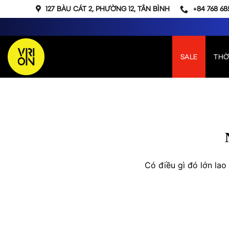
Bỏ
127 BÀU CÁT 2, PHƯỜNG 12, TÂN BÌNH
+84 768 68
qua
nội
dung
SALE
THỜ
Chuyển
đến
phần
nội
dung
Có điều gì đó lớn la