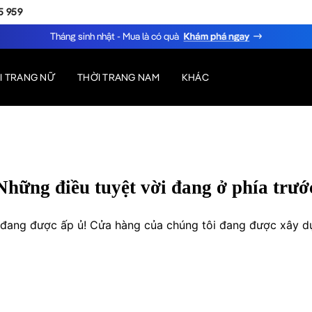
5 959
Tháng sinh nhật - Mua là có quà
I TRANG NỮ
THỜI TRANG NAM
KHÁC
Những điều tuyệt vời đang ở phía trướ
o đang được ấp ủ! Cửa hàng của chúng tôi đang được xây d