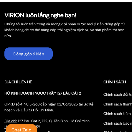
VIRION luôn lắng nghe bạn!
Chúng tôi luôn trân trọng và mong đợi nhận được mọi ý kiến đóng góp từ
khách hàng để có thể nâng cấp trải nghiệm dịch vụ và sản phẩm tốt hơn
nữa.
Đóng góp ý kiến
ĐỊA CHỈ LIÊN HỆ
CHÍNH SÁCH
HỘ KINH DOANH NGỌC TRÂM 127 BÀU CÁT 2
Chính sách đổi tr
Chính sách thanh
GPKD số 41N8157268 cấp ngày 02/06/2023 tại Sở Kế
hoạch và Đầu tư Hồ Chí Minh.
Chính sách kiểm
Địa chỉ:
127 Bàu Cát 2, P12, Q. Tân Bình, Hồ Chí Minh
Chính sách bảo 
Hotline:
0768 685 959
Chat Zalo