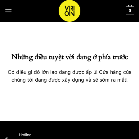
Bỏ
qua
0
nội
Chuyển
dung
đến
phần
nội
Những điều tuyệt vời đang ở phía trước
dung
Có điều gì đó lớn lao đang được ấp ủ! Cửa hàng của
chúng tôi đang được xây dựng và sẽ sớm ra mắt!
Hotline