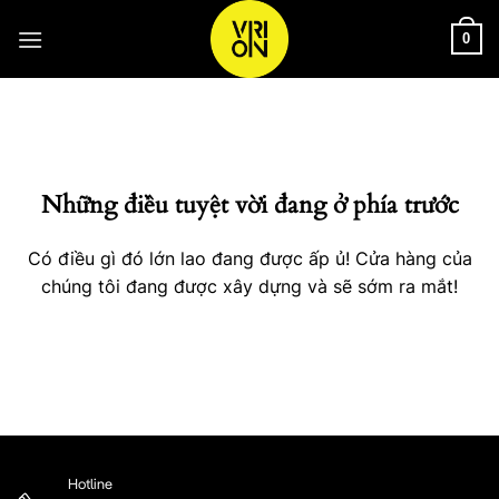
Bỏ
qua
0
nội
Chuyển
dung
đến
phần
nội
Những điều tuyệt vời đang ở phía trước
dung
Có điều gì đó lớn lao đang được ấp ủ! Cửa hàng của
chúng tôi đang được xây dựng và sẽ sớm ra mắt!
Hotline