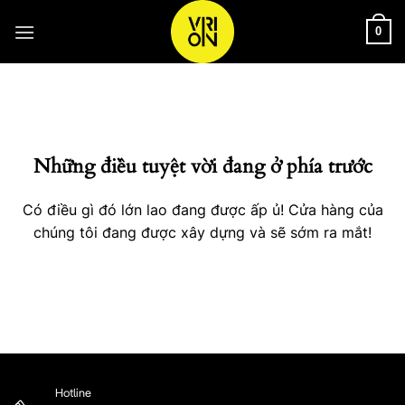
Bỏ
qua
0
nội
Chuyển
dung
đến
phần
nội
Những điều tuyệt vời đang ở phía trước
dung
Có điều gì đó lớn lao đang được ấp ủ! Cửa hàng của
chúng tôi đang được xây dựng và sẽ sớm ra mắt!
Hotline