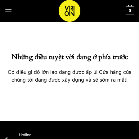
Bỏ
qua
0
nội
Chuyển
dung
đến
phần
nội
Những điều tuyệt vời đang ở phía trước
dung
Có điều gì đó lớn lao đang được ấp ủ! Cửa hàng của
chúng tôi đang được xây dựng và sẽ sớm ra mắt!
Hotline