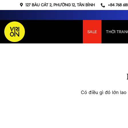
Bỏ
127 BÀU CÁT 2, PHƯỜNG 12, TÂN BÌNH
+84 768 68
qua
nội
dung
SALE
THỜI TRAN
Chuyển
đến
phần
nội
dung
Có điều gì đó lớn la