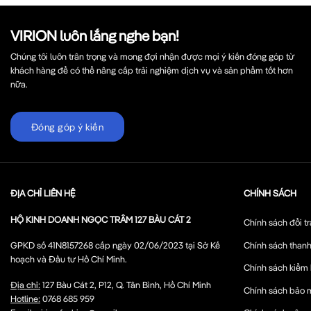
VIRION luôn lắng nghe bạn!
Chúng tôi luôn trân trọng và mong đợi nhận được mọi ý kiến đóng góp từ
khách hàng để có thể nâng cấp trải nghiệm dịch vụ và sản phẩm tốt hơn
nữa.
Đóng góp ý kiến
ĐỊA CHỈ LIÊN HỆ
CHÍNH SÁCH
HỘ KINH DOANH NGỌC TRÂM 127 BÀU CÁT 2
Chính sách đổi tr
Chính sách thanh
GPKD số 41N8157268 cấp ngày 02/06/2023 tại Sở Kế
hoạch và Đầu tư Hồ Chí Minh.
Chính sách kiểm
Địa chỉ:
127 Bàu Cát 2, P12, Q. Tân Bình, Hồ Chí Minh
Chính sách bảo 
Hotline:
0768 685 959