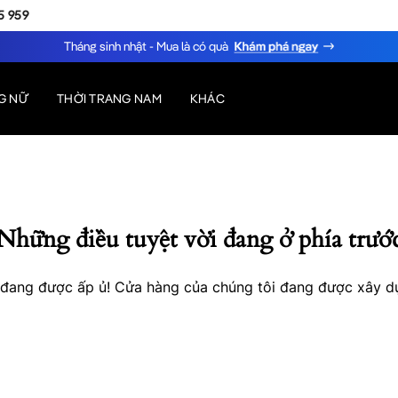
5 959
Tháng sinh nhật - Mua là có quà
G NỮ
THỜI TRANG NAM
KHÁC
Những điều tuyệt vời đang ở phía trướ
o đang được ấp ủ! Cửa hàng của chúng tôi đang được xây d