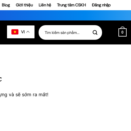
Blog
Giới thiệu
Liên hệ
Trung tâm CSKH
Đăng nhập
Tìm
VI
0
kiếm:
c
ựng và sẽ sớm ra mắt!