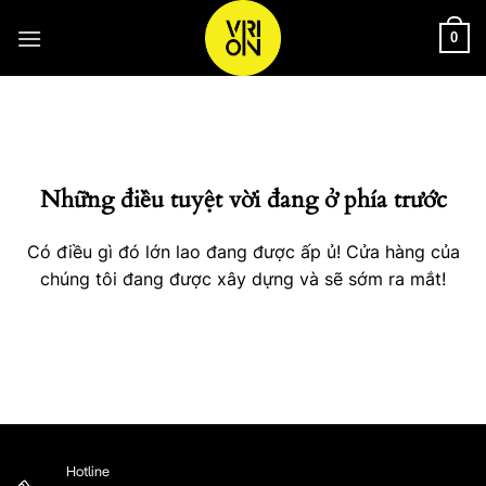
Bỏ
qua
0
nội
Chuyển
dung
đến
phần
nội
Những điều tuyệt vời đang ở phía trước
dung
Có điều gì đó lớn lao đang được ấp ủ! Cửa hàng của
chúng tôi đang được xây dựng và sẽ sớm ra mắt!
Hotline