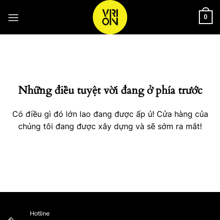
Bỏ
qua
0
nội
Chuyển
dung
đến
phần
nội
Những điều tuyệt vời đang ở phía trước
dung
Có điều gì đó lớn lao đang được ấp ủ! Cửa hàng của
chúng tôi đang được xây dựng và sẽ sớm ra mắt!
Hotline