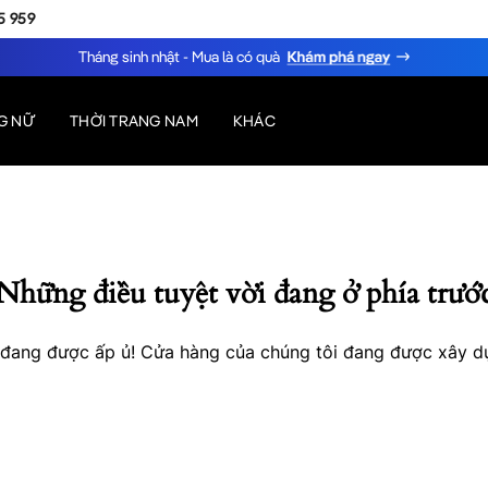
5 959
Tháng sinh nhật - Mua là có quà
G NỮ
THỜI TRANG NAM
KHÁC
Những điều tuyệt vời đang ở phía trướ
o đang được ấp ủ! Cửa hàng của chúng tôi đang được xây d