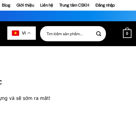
Blog
Giới thiệu
Liên hệ
Trung tâm CSKH
Đăng nhập
Tìm
VI
0
kiếm:
c
ựng và sẽ sớm ra mắt!