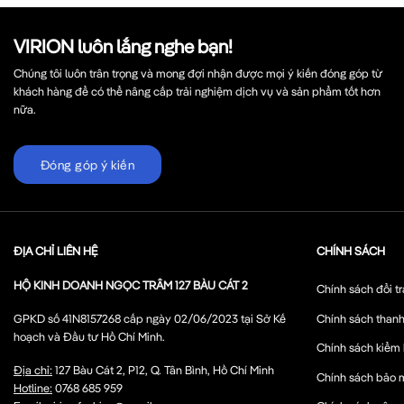
VIRION luôn lắng nghe bạn!
Chúng tôi luôn trân trọng và mong đợi nhận được mọi ý kiến đóng góp từ
khách hàng để có thể nâng cấp trải nghiệm dịch vụ và sản phẩm tốt hơn
nữa.
Đóng góp ý kiến
ĐỊA CHỈ LIÊN HỆ
CHÍNH SÁCH
HỘ KINH DOANH NGỌC TRÂM 127 BÀU CÁT 2
Chính sách đổi tr
Chính sách thanh
GPKD số 41N8157268 cấp ngày 02/06/2023 tại Sở Kế
hoạch và Đầu tư Hồ Chí Minh.
Chính sách kiểm
Địa chỉ:
127 Bàu Cát 2, P12, Q. Tân Bình, Hồ Chí Minh
Chính sách bảo 
Hotline:
0768 685 959