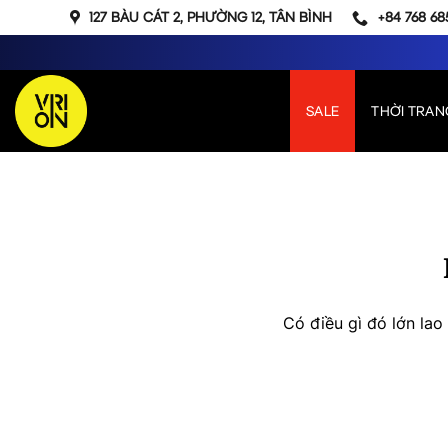
Bỏ
127 BÀU CÁT 2, PHƯỜNG 12, TÂN BÌNH
+84 768 68
qua
nội
dung
SALE
THỜI TRAN
Chuyển
đến
phần
nội
dung
Có điều gì đó lớn la