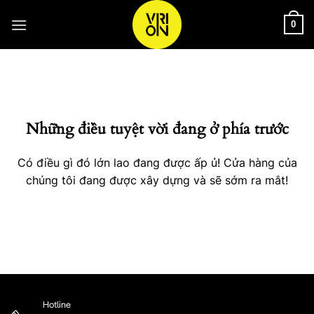
Bỏ
qua
0
nội
Chuyển
dung
đến
phần
nội
Những điều tuyệt vời đang ở phía trước
dung
Có điều gì đó lớn lao đang được ấp ủ! Cửa hàng của
chúng tôi đang được xây dựng và sẽ sớm ra mắt!
Hotline