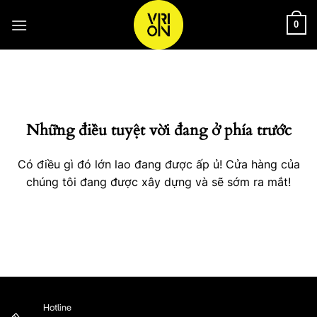
Bỏ
qua
0
nội
Chuyển
dung
đến
phần
nội
Những điều tuyệt vời đang ở phía trước
dung
Có điều gì đó lớn lao đang được ấp ủ! Cửa hàng của
chúng tôi đang được xây dựng và sẽ sớm ra mắt!
Hotline