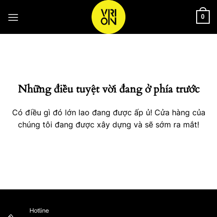
Bỏ
qua
0
nội
Chuyển
dung
đến
phần
nội
Những điều tuyệt vời đang ở phía trước
dung
Có điều gì đó lớn lao đang được ấp ủ! Cửa hàng của
chúng tôi đang được xây dựng và sẽ sớm ra mắt!
Hotline