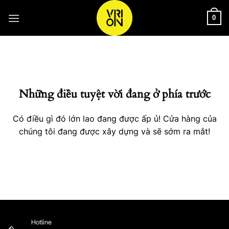
Bỏ
qua
0
nội
Chuyển
dung
đến
phần
nội
Những điều tuyệt vời đang ở phía trước
dung
Có điều gì đó lớn lao đang được ấp ủ! Cửa hàng của
chúng tôi đang được xây dựng và sẽ sớm ra mắt!
Hotline