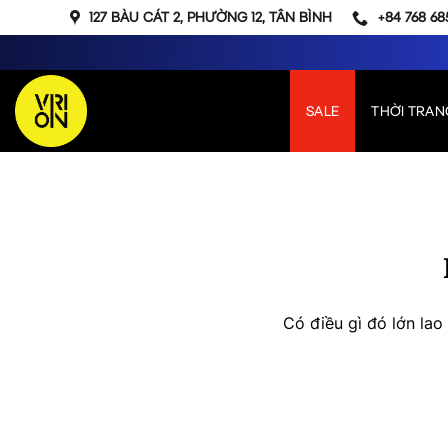
Bỏ
127 BÀU CÁT 2, PHƯỜNG 12, TÂN BÌNH
+84 768 68
qua
nội
dung
SALE
THỜI TRAN
Chuyển
đến
phần
nội
dung
Có điều gì đó lớn la