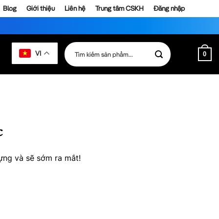
Blog
Giới thiệu
Liên hệ
Trung tâm CSKH
Đăng nhập
Tìm
VI
0
kiếm:
c
ựng và sẽ sớm ra mắt!