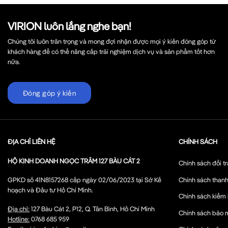
VIRION luôn lắng nghe bạn!
Chúng tôi luôn trân trọng và mong đợi nhận được mọi ý kiến đóng góp từ
khách hàng để có thể nâng cấp trải nghiệm dịch vụ và sản phẩm tốt hơn
nữa.
Đóng góp ý kiến
ĐỊA CHỈ LIÊN HỆ
CHÍNH SÁCH
HỘ KINH DOANH NGỌC TRÂM 127 BÀU CÁT 2
Chính sách đổi tr
Chính sách thanh
GPKD số 41N8157268 cấp ngày 02/06/2023 tại Sở Kế
hoạch và Đầu tư Hồ Chí Minh.
Chính sách kiểm
Địa chỉ:
127 Bàu Cát 2, P12, Q. Tân Bình, Hồ Chí Minh
Chính sách bảo 
Hotline:
0768 685 959