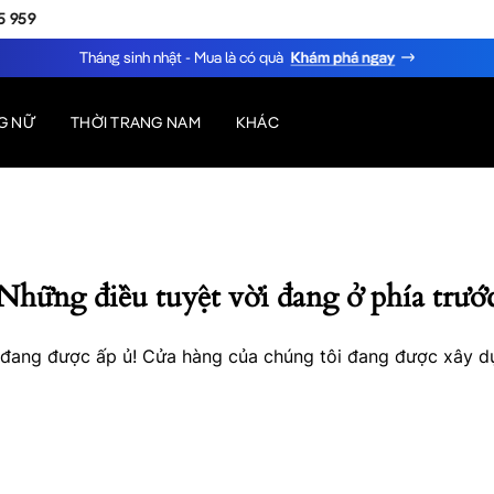
5 959
Tháng sinh nhật - Mua là có quà
G NỮ
THỜI TRANG NAM
KHÁC
Những điều tuyệt vời đang ở phía trướ
o đang được ấp ủ! Cửa hàng của chúng tôi đang được xây d