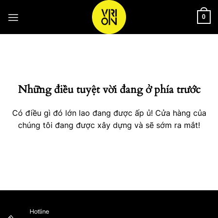
Bỏ
qua
0
nội
Chuyển
dung
đến
phần
nội
Những điều tuyệt vời đang ở phía trước
dung
Có điều gì đó lớn lao đang được ấp ủ! Cửa hàng của
chúng tôi đang được xây dựng và sẽ sớm ra mắt!
Hotline