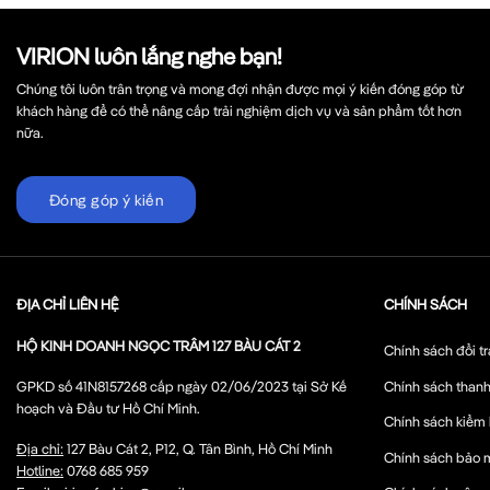
VIRION luôn lắng nghe bạn!
Chúng tôi luôn trân trọng và mong đợi nhận được mọi ý kiến đóng góp từ
khách hàng để có thể nâng cấp trải nghiệm dịch vụ và sản phẩm tốt hơn
nữa.
Đóng góp ý kiến
ĐỊA CHỈ LIÊN HỆ
CHÍNH SÁCH
HỘ KINH DOANH NGỌC TRÂM 127 BÀU CÁT 2
Chính sách đổi tr
Chính sách thanh
GPKD số 41N8157268 cấp ngày 02/06/2023 tại Sở Kế
hoạch và Đầu tư Hồ Chí Minh.
Chính sách kiểm
Địa chỉ:
127 Bàu Cát 2, P12, Q. Tân Bình, Hồ Chí Minh
Chính sách bảo 
Hotline:
0768 685 959