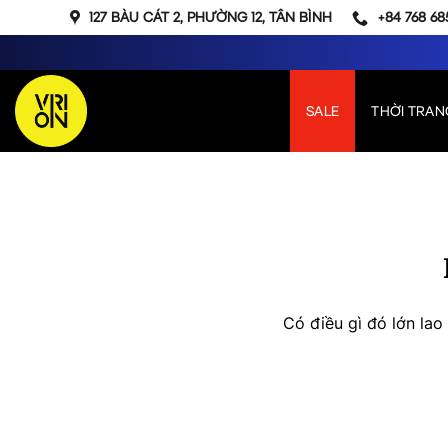
Bỏ
127 BÀU CÁT 2, PHƯỜNG 12, TÂN BÌNH
+84 768 68
qua
nội
dung
SALE
THỜI TRAN
Chuyển
đến
phần
nội
dung
Có điều gì đó lớn la