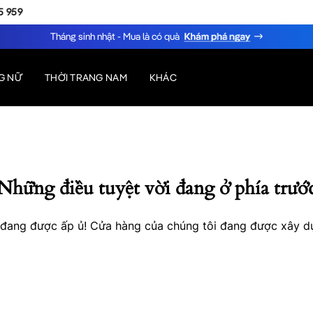
5 959
Tháng sinh nhật - Mua là có quà
G NỮ
THỜI TRANG NAM
KHÁC
Những điều tuyệt vời đang ở phía trướ
o đang được ấp ủ! Cửa hàng của chúng tôi đang được xây d