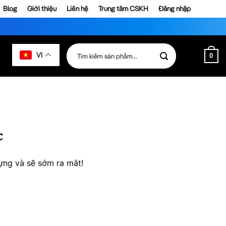
Blog
Giới thiệu
Liên hệ
Trung tâm CSKH
Đăng nhập
Tìm
VI
0
kiếm:
c
ựng và sẽ sớm ra mắt!