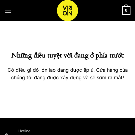
Bỏ
qua
0
nội
Chuyển
dung
đến
phần
nội
Những điều tuyệt vời đang ở phía trước
dung
Có điều gì đó lớn lao đang được ấp ủ! Cửa hàng của
chúng tôi đang được xây dựng và sẽ sớm ra mắt!
Hotline