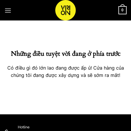
Bỏ
qua
0
nội
Chuyển
dung
đến
phần
nội
Những điều tuyệt vời đang ở phía trước
dung
Có điều gì đó lớn lao đang được ấp ủ! Cửa hàng của
chúng tôi đang được xây dựng và sẽ sớm ra mắt!
Hotline