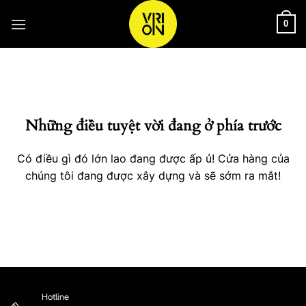
Bỏ
qua
0
nội
Chuyển
dung
đến
phần
nội
Những điều tuyệt vời đang ở phía trước
dung
Có điều gì đó lớn lao đang được ấp ủ! Cửa hàng của
chúng tôi đang được xây dựng và sẽ sớm ra mắt!
Hotline