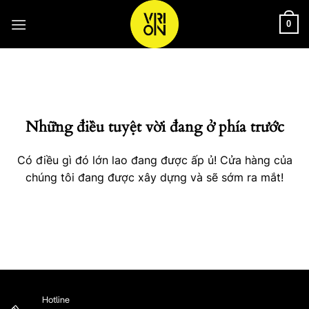
Bỏ
qua
0
nội
Chuyển
dung
đến
phần
nội
Những điều tuyệt vời đang ở phía trước
dung
Có điều gì đó lớn lao đang được ấp ủ! Cửa hàng của
chúng tôi đang được xây dựng và sẽ sớm ra mắt!
Hotline