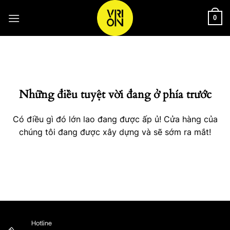
Bỏ
qua
0
nội
Chuyển
dung
đến
phần
nội
Những điều tuyệt vời đang ở phía trước
dung
Có điều gì đó lớn lao đang được ấp ủ! Cửa hàng của
chúng tôi đang được xây dựng và sẽ sớm ra mắt!
Hotline