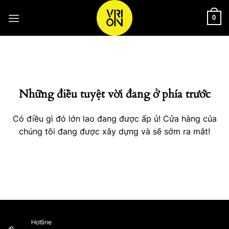
Bỏ
qua
0
nội
Chuyển
dung
đến
phần
nội
Những điều tuyệt vời đang ở phía trước
dung
Có điều gì đó lớn lao đang được ấp ủ! Cửa hàng của
chúng tôi đang được xây dựng và sẽ sớm ra mắt!
Hotline