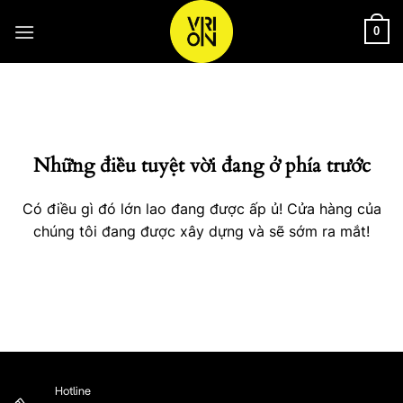
Bỏ
qua
0
nội
Chuyển
dung
đến
phần
nội
Những điều tuyệt vời đang ở phía trước
dung
Có điều gì đó lớn lao đang được ấp ủ! Cửa hàng của
chúng tôi đang được xây dựng và sẽ sớm ra mắt!
Hotline