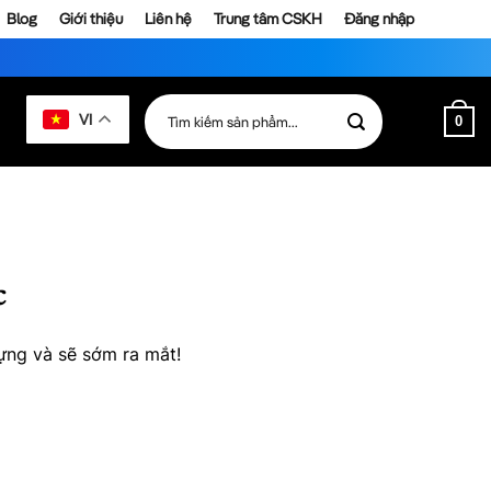
Blog
Giới thiệu
Liên hệ
Trung tâm CSKH
Đăng nhập
Tìm
VI
0
kiếm:
c
ựng và sẽ sớm ra mắt!