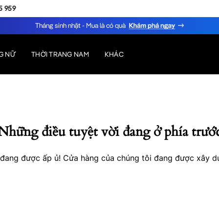
5 959
Tháng sinh nhật - Mua là có quà
G NỮ
THỜI TRANG NAM
KHÁC
Những điều tuyệt vời đang ở phía trướ
o đang được ấp ủ! Cửa hàng của chúng tôi đang được xây d