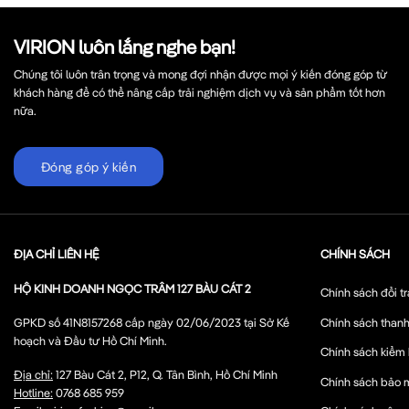
VIRION luôn lắng nghe bạn!
Chúng tôi luôn trân trọng và mong đợi nhận được mọi ý kiến đóng góp từ
khách hàng để có thể nâng cấp trải nghiệm dịch vụ và sản phẩm tốt hơn
nữa.
Đóng góp ý kiến
ĐỊA CHỈ LIÊN HỆ
CHÍNH SÁCH
HỘ KINH DOANH NGỌC TRÂM 127 BÀU CÁT 2
Chính sách đổi tr
Chính sách thanh
GPKD số 41N8157268 cấp ngày 02/06/2023 tại Sở Kế
hoạch và Đầu tư Hồ Chí Minh.
Chính sách kiểm
Địa chỉ:
127 Bàu Cát 2, P12, Q. Tân Bình, Hồ Chí Minh
Chính sách bảo 
Hotline:
0768 685 959