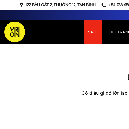
Bỏ
127 BÀU CÁT 2, PHƯỜNG 12, TÂN BÌNH
+84 768 68
qua
nội
dung
SALE
THỜI TRAN
Chuyển
đến
phần
nội
dung
Có điều gì đó lớn la