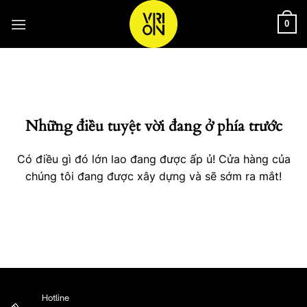
Bỏ
qua
0
nội
Chuyển
dung
đến
phần
nội
Những điều tuyệt vời đang ở phía trước
dung
Có điều gì đó lớn lao đang được ấp ủ! Cửa hàng của
chúng tôi đang được xây dựng và sẽ sớm ra mắt!
Hotline