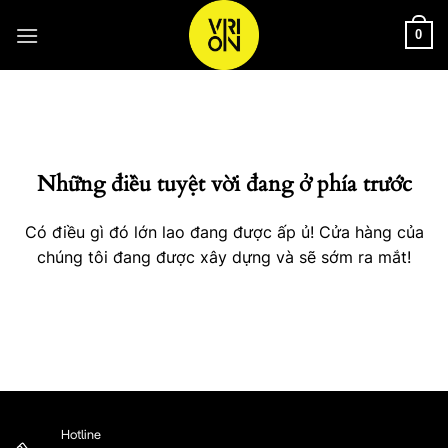
Bỏ
qua
0
nội
Chuyển
dung
đến
phần
nội
Những điều tuyệt vời đang ở phía trước
dung
Có điều gì đó lớn lao đang được ấp ủ! Cửa hàng của
chúng tôi đang được xây dựng và sẽ sớm ra mắt!
Hotline