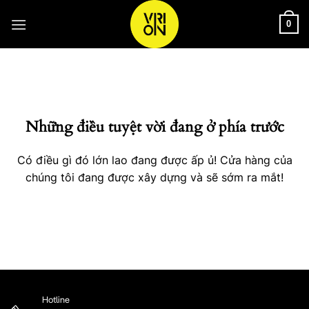
Bỏ
qua
0
nội
Chuyển
dung
đến
phần
nội
Những điều tuyệt vời đang ở phía trước
dung
Có điều gì đó lớn lao đang được ấp ủ! Cửa hàng của
chúng tôi đang được xây dựng và sẽ sớm ra mắt!
Hotline