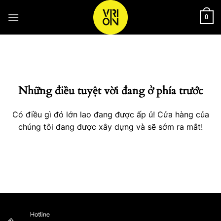
Bỏ
qua
0
nội
Chuyển
dung
đến
phần
nội
Những điều tuyệt vời đang ở phía trước
dung
Có điều gì đó lớn lao đang được ấp ủ! Cửa hàng của
chúng tôi đang được xây dựng và sẽ sớm ra mắt!
Hotline