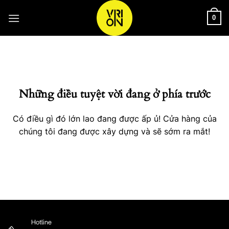
Bỏ
qua
0
nội
Chuyển
dung
đến
phần
nội
Những điều tuyệt vời đang ở phía trước
dung
Có điều gì đó lớn lao đang được ấp ủ! Cửa hàng của
chúng tôi đang được xây dựng và sẽ sớm ra mắt!
Hotline