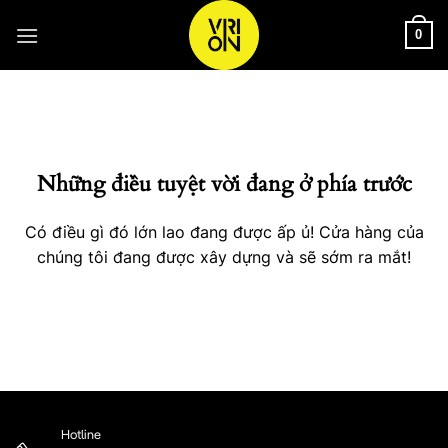
Bỏ
qua
0
nội
Chuyển
dung
đến
phần
nội
Những điều tuyệt vời đang ở phía trước
dung
Có điều gì đó lớn lao đang được ấp ủ! Cửa hàng của
chúng tôi đang được xây dựng và sẽ sớm ra mắt!
Hotline