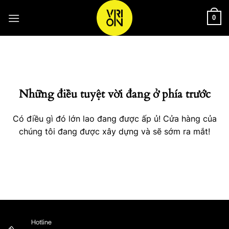
Bỏ
qua
0
nội
Chuyển
dung
đến
phần
nội
Những điều tuyệt vời đang ở phía trước
dung
Có điều gì đó lớn lao đang được ấp ủ! Cửa hàng của
chúng tôi đang được xây dựng và sẽ sớm ra mắt!
Hotline