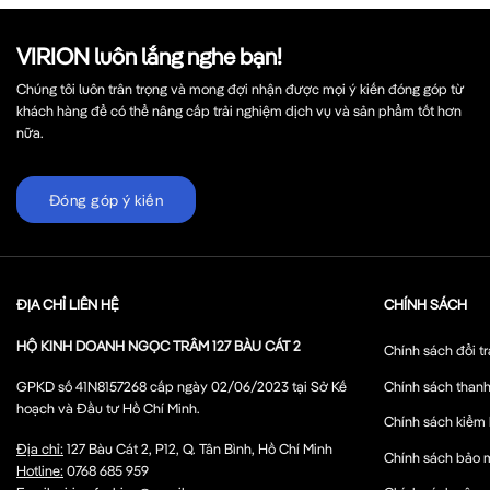
VIRION luôn lắng nghe bạn!
Chúng tôi luôn trân trọng và mong đợi nhận được mọi ý kiến đóng góp từ
khách hàng để có thể nâng cấp trải nghiệm dịch vụ và sản phẩm tốt hơn
nữa.
Đóng góp ý kiến
ĐỊA CHỈ LIÊN HỆ
CHÍNH SÁCH
HỘ KINH DOANH NGỌC TRÂM 127 BÀU CÁT 2
Chính sách đổi tr
Chính sách thanh
GPKD số 41N8157268 cấp ngày 02/06/2023 tại Sở Kế
hoạch và Đầu tư Hồ Chí Minh.
Chính sách kiểm
Địa chỉ:
127 Bàu Cát 2, P12, Q. Tân Bình, Hồ Chí Minh
Chính sách bảo 
Hotline:
0768 685 959