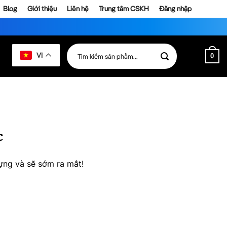
Blog
Giới thiệu
Liên hệ
Trung tâm CSKH
Đăng nhập
Tìm
VI
0
kiếm:
c
ựng và sẽ sớm ra mắt!