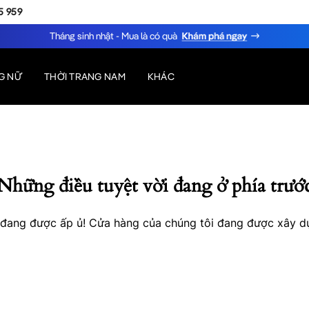
5 959
Tháng sinh nhật - Mua là có quà
G NỮ
THỜI TRANG NAM
KHÁC
Những điều tuyệt vời đang ở phía trướ
o đang được ấp ủ! Cửa hàng của chúng tôi đang được xây d