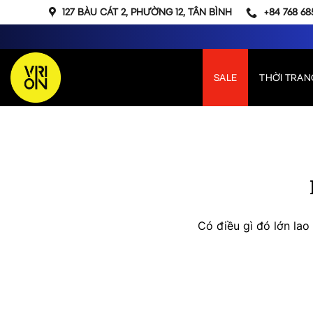
Bỏ
127 BÀU CÁT 2, PHƯỜNG 12, TÂN BÌNH
+84 768 68
qua
nội
dung
SALE
THỜI TRAN
Chuyển
đến
phần
nội
dung
Có điều gì đó lớn la