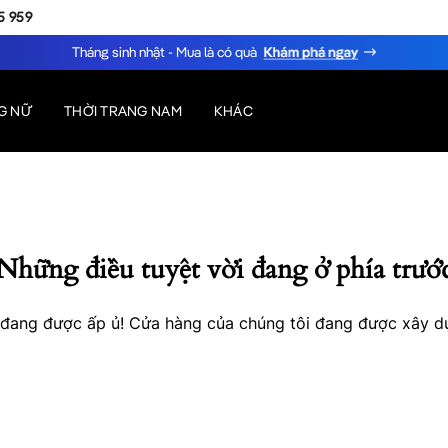
5 959
Tháng sinh nhật - Mua là có quà
G NỮ
THỜI TRANG NAM
KHÁC
Những điều tuyệt vời đang ở phía trướ
o đang được ấp ủ! Cửa hàng của chúng tôi đang được xây d