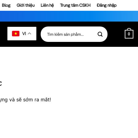
Blog
Giới thiệu
Liên hệ
Trung tâm CSKH
Đăng nhập
Tìm
VI
0
kiếm:
c
ựng và sẽ sớm ra mắt!