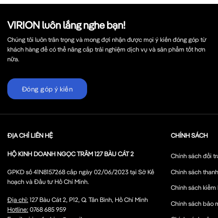
VIRION luôn lắng nghe bạn!
Chúng tôi luôn trân trọng và mong đợi nhận được mọi ý kiến đóng góp từ
khách hàng để có thể nâng cấp trải nghiệm dịch vụ và sản phẩm tốt hơn
nữa.
Đóng góp ý kiến
ĐỊA CHỈ LIÊN HỆ
CHÍNH SÁCH
HỘ KINH DOANH NGỌC TRÂM 127 BÀU CÁT 2
Chính sách đổi tr
Chính sách thanh
GPKD số 41N8157268 cấp ngày 02/06/2023 tại Sở Kế
hoạch và Đầu tư Hồ Chí Minh.
Chính sách kiểm
Địa chỉ:
127 Bàu Cát 2, P12, Q. Tân Bình, Hồ Chí Minh
Chính sách bảo 
Hotline:
0768 685 959