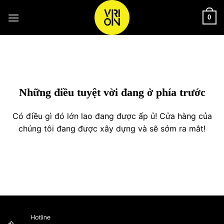
Bỏ
qua
0
nội
Chuyển
dung
đến
phần
nội
dung
Những điều tuyệt vời đang ở phía trước
Có điều gì đó lớn lao đang được ấp ủ! Cửa hàng của
chúng tôi đang được xây dựng và sẽ sớm ra mắt!
Hotline