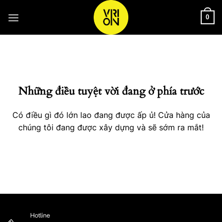
Bỏ
qua
0
nội
Chuyển
dung
đến
phần
nội
Những điều tuyệt vời đang ở phía trước
dung
Có điều gì đó lớn lao đang được ấp ủ! Cửa hàng của
chúng tôi đang được xây dựng và sẽ sớm ra mắt!
Hotline