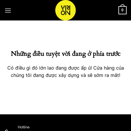
Bỏ
qua
0
nội
Chuyển
dung
đến
phần
nội
Những điều tuyệt vời đang ở phía trước
dung
Có điều gì đó lớn lao đang được ấp ủ! Cửa hàng của
chúng tôi đang được xây dựng và sẽ sớm ra mắt!
Hotline