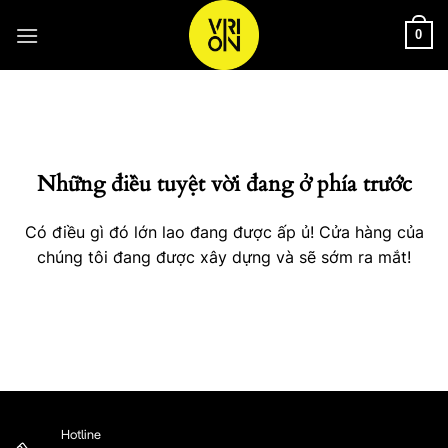
Bỏ
qua
0
nội
Chuyển
dung
đến
phần
nội
Những điều tuyệt vời đang ở phía trước
dung
Có điều gì đó lớn lao đang được ấp ủ! Cửa hàng của
chúng tôi đang được xây dựng và sẽ sớm ra mắt!
Hotline