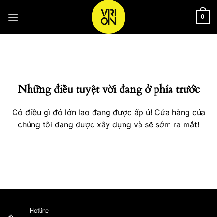
Bỏ
qua
0
nội
Chuyển
dung
đến
phần
nội
Những điều tuyệt vời đang ở phía trước
dung
Có điều gì đó lớn lao đang được ấp ủ! Cửa hàng của
chúng tôi đang được xây dựng và sẽ sớm ra mắt!
Hotline