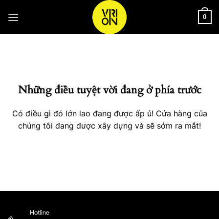
Bỏ
qua
0
nội
Chuyển
dung
đến
phần
nội
Những điều tuyệt vời đang ở phía trước
dung
Có điều gì đó lớn lao đang được ấp ủ! Cửa hàng của
chúng tôi đang được xây dựng và sẽ sớm ra mắt!
Hotline