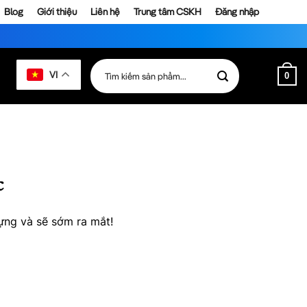
Blog
Giới thiệu
Liên hệ
Trung tâm CSKH
Đăng nhập
Tìm
VI
0
kiếm:
c
ựng và sẽ sớm ra mắt!