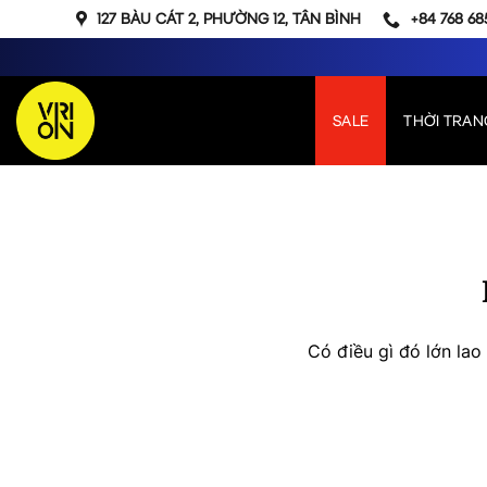
Bỏ
127 BÀU CÁT 2, PHƯỜNG 12, TÂN BÌNH
+84 768 68
qua
nội
dung
SALE
THỜI TRAN
Chuyển
đến
phần
nội
dung
Có điều gì đó lớn la