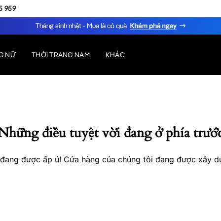
5 959
Tháng sinh nhật - Mua là có quà
G NỮ
THỜI TRANG NAM
KHÁC
Những điều tuyệt vời đang ở phía trướ
o đang được ấp ủ! Cửa hàng của chúng tôi đang được xây d