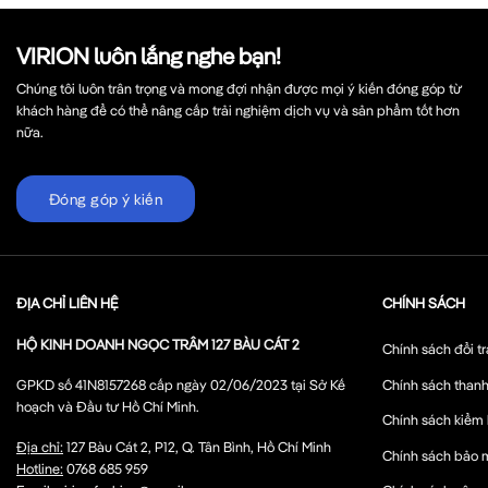
VIRION luôn lắng nghe bạn!
Chúng tôi luôn trân trọng và mong đợi nhận được mọi ý kiến đóng góp từ
khách hàng để có thể nâng cấp trải nghiệm dịch vụ và sản phẩm tốt hơn
nữa.
Đóng góp ý kiến
ĐỊA CHỈ LIÊN HỆ
CHÍNH SÁCH
HỘ KINH DOANH NGỌC TRÂM 127 BÀU CÁT 2
Chính sách đổi tr
Chính sách thanh
GPKD số 41N8157268 cấp ngày 02/06/2023 tại Sở Kế
hoạch và Đầu tư Hồ Chí Minh.
Chính sách kiểm
Địa chỉ:
127 Bàu Cát 2, P12, Q. Tân Bình, Hồ Chí Minh
Chính sách bảo 
Hotline:
0768 685 959