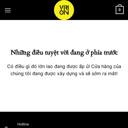
Bỏ
qua
0
nội
Chuyển
dung
đến
phần
nội
Những điều tuyệt vời đang ở phía trước
dung
Có điều gì đó lớn lao đang được ấp ủ! Cửa hàng của
chúng tôi đang được xây dựng và sẽ sớm ra mắt!
Hotline