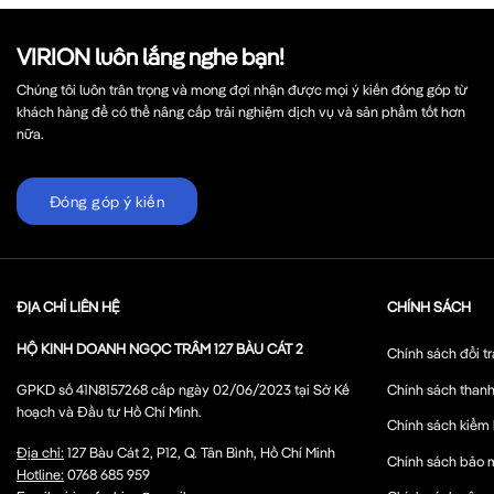
VIRION luôn lắng nghe bạn!
Chúng tôi luôn trân trọng và mong đợi nhận được mọi ý kiến đóng góp từ
khách hàng để có thể nâng cấp trải nghiệm dịch vụ và sản phẩm tốt hơn
nữa.
Đóng góp ý kiến
ĐỊA CHỈ LIÊN HỆ
CHÍNH SÁCH
HỘ KINH DOANH NGỌC TRÂM 127 BÀU CÁT 2
Chính sách đổi tr
Chính sách thanh
GPKD số 41N8157268 cấp ngày 02/06/2023 tại Sở Kế
hoạch và Đầu tư Hồ Chí Minh.
Chính sách kiểm
Địa chỉ:
127 Bàu Cát 2, P12, Q. Tân Bình, Hồ Chí Minh
Chính sách bảo 
Hotline:
0768 685 959