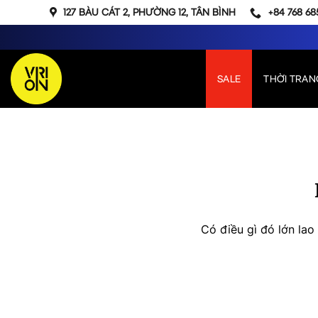
Bỏ
127 BÀU CÁT 2, PHƯỜNG 12, TÂN BÌNH
+84 768 68
qua
nội
dung
SALE
THỜI TRAN
Chuyển
đến
phần
nội
dung
Có điều gì đó lớn la