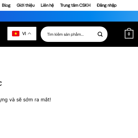
Blog
Giới thiệu
Liên hệ
Trung tâm CSKH
Đăng nhập
Tìm
VI
0
kiếm:
c
ựng và sẽ sớm ra mắt!