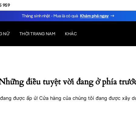
5 959
Tháng sinh nhật - Mua là có quà
G NỮ
THỜI TRANG NAM
KHÁC
Những điều tuyệt vời đang ở phía trướ
o đang được ấp ủ! Cửa hàng của chúng tôi đang được xây d