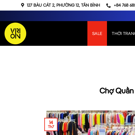
Bỏ
127 BÀU CÁT 2, PHƯỜNG 12, TÂN BÌNH
+84 768 68
qua
nội
dung
SALE
THỜI TRAN
Chợ Quần Á
14
Th7