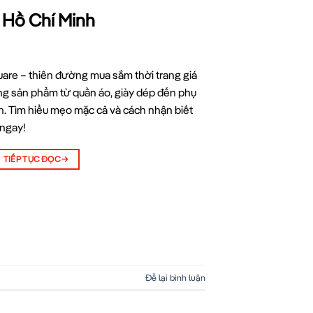
i Hồ Chí Minh
are – thiên đường mua sắm thời trang giá
ạng sản phẩm từ quần áo, giày dép đến phụ
ẫn. Tìm hiểu mẹo mặc cả và cách nhận biết
 ngay!
TIẾP TỤC ĐỌC
→
Để lại bình luận