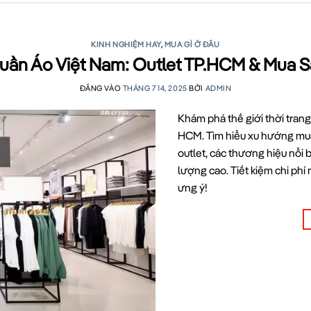
KINH NGHIỆM HAY
,
MUA GÌ Ở ĐÂU
uần Áo Việt Nam: Outlet TP.HCM & Mua 
ĐĂNG VÀO
THÁNG 7 14, 2025
BỞI
ADMIN
Khám phá thế giới thời trang
HCM. Tìm hiểu xu hướng mua
outlet, các thương hiệu nổi
lượng cao. Tiết kiệm chi ph
ưng ý!