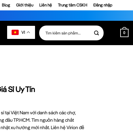
Blog
Giới thiệu
Liên hệ
Trung tâm CSKH
Đăng nhập
Tìm
VI
0
kiếm:
á Sỉ Uy Tín
 sỉ tại Việt Nam với danh sách các chợ,
àng đầu TP.HCM. Tìm nguồn hàng chất
 nhật xu hướng mới nhất. Liên hệ Virion để