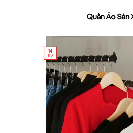
Quần Áo Sản X
14
Th7