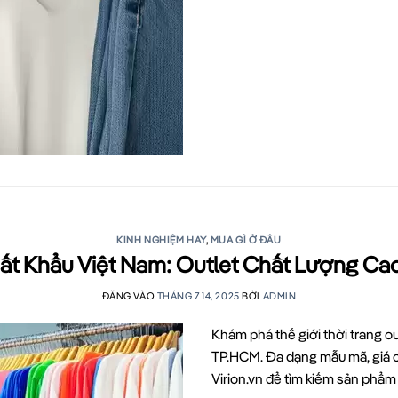
KINH NGHIỆM HAY
,
MUA GÌ Ở ĐÂU
t Khẩu Việt Nam: Outlet Chất Lượng Ca
ĐĂNG VÀO
THÁNG 7 14, 2025
BỞI
ADMIN
Khám phá thế giới thời trang ou
TP.HCM. Đa dạng mẫu mã, giá cả
Virion.vn để tìm kiếm sản phẩm