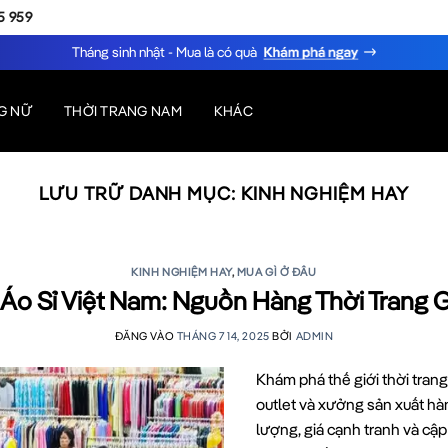
5 959
Tháng sinh nhật - Mua là có quà
G NỮ
THỜI TRANG NAM
KHÁC
LƯU TRỮ DANH MỤC:
KINH NGHIỆM HAY
KINH NGHIỆM HAY
,
MUA GÌ Ở ĐÂU
o Sỉ Việt Nam: Nguồn Hàng Thời Trang Gi
ĐĂNG VÀO
THÁNG 7 14, 2025
BỞI
ADMIN
Khám phá thế giới thời trang
outlet và xưởng sản xuất h
lượng, giá cạnh tranh và cập