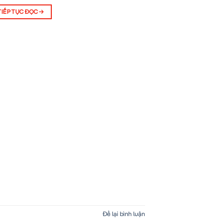
TIẾP TỤC ĐỌC
→
Để lại bình luận