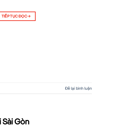
TIẾP TỤC ĐỌC
→
Để lại bình luận
i Sài Gòn