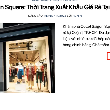
KINH NGHIỆM HAY
,
MUA GÌ Ở ĐÂU
n Square: Thời Trang Xuất Khẩu Giá Rẻ Tạ
ĐĂNG VÀO
THÁNG 7 14, 2025
BỞI
ADMIN
Khám phá Outlet Saigon Squ
rẻ tại Quận 1, TP.HCM. Đa d
kiện, với nhiều ưu đãi hấp d
hàng chính hãng. Ghé thăm