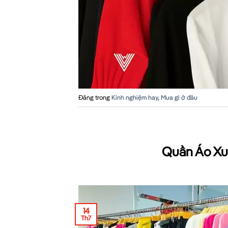
Đăng trong
Kinh nghiệm hay
,
Mua gì ở đâu
Quần Áo Xuấ
14
Th7